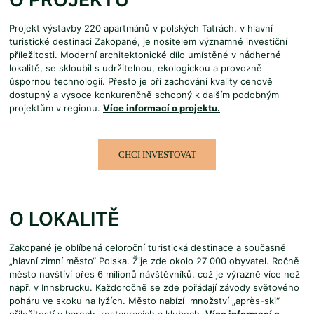
Projekt výstavby 220 apartmánů v polských Tatrách, v hlavní
turistické destinaci Zakopané, je nositelem významné investiční
příležitosti. Moderní architektonické dílo umístěné v nádherné
lokalitě, se skloubil s udržitelnou, ekologickou a provozně
úspornou technologií. Přesto je při zachování kvality cenově
dostupný a vysoce konkurenčně schopný k dalším podobným
projektům v regionu.
Více informací o projektu.
CHCI INVESTOVAT
O LOKALITĚ
Zakopané je oblíbená celoroční turistická destinace a současně
„hlavní zimní město“ Polska. Žije zde okolo 27 000 obyvatel. Ročně
město navštíví přes 6 milionů návštěvníků, což je výrazně více než
např. v Innsbrucku. Každoročně se zde pořádají závody světového
poháru ve skoku na lyžích. Město nabízí množství „après-ski“