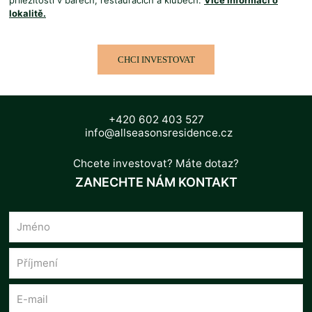
příležitostí v barech, restauracích a klubech.
Více informací o
lokalitě.
CHCI INVESTOVAT
+420 602 403 527
info@allseasonsresidence.cz
Chcete investovat? Máte dotaz?
ZANECHTE NÁM KONTAKT